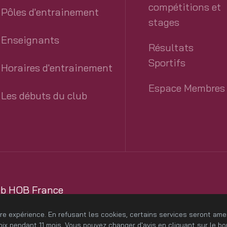
compétitions et
Pôles d'entrainement
stages
Enseignants
Résultats
Sportifs
Horaires d'entrainement
Espace Membres
Les débuts du club
eb HOB France
rdPress
tre expérience. En refusant les cookies, certains services seront am
x pendant 11 mois. Vous pouvez changer d'avis en cliquant sur le b