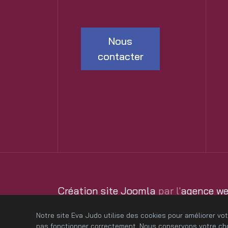
Nous
contacter
Création site Joomla
par l'
agence w
Services
expert Joomla
et
expert Wo
Notre site Eva Judo utilise des cookies pour améliorer vo
pas fonctionner correctement. Nous conservons votre choi