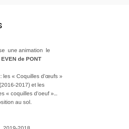
s
ise une animation le
le EVEN de PONT
 les « Coquilles d’œufs »
(2016-2017) et les
s « coquilles d’oeuf »
sition au sol.
s 2019-2018