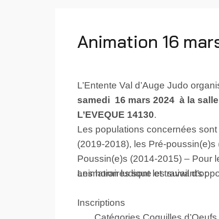
Animation 16 mar
L’Entente Val d’Auge Judo organ
samedi 16 mars 2024 à la sal
L’EVEQUE 14130
.
Les populations concernées sont :
(2019-2018), les Pré-poussin(e)s 
Poussin(e)s (2014-2015) – Pour le
animation ludique et travail d’oppo
Les horaires sont les suivants :
Inscriptions
Catégories Coquilles d’Oeuf