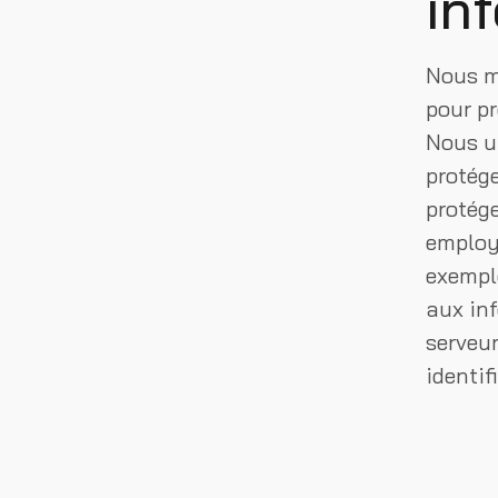
in
Nous m
pour pr
Nous ut
protége
protég
employé
exemple
aux inf
serveur
identi