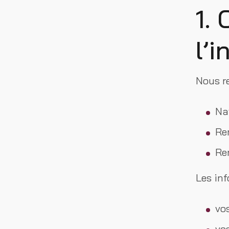
1. 
l’
Nous re
Nav
Re
Re
Les inf
vo
vo