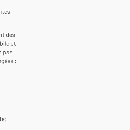
ites
nt des
bile et
t pas
gées :
te;