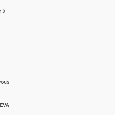
e à
vous
EVA