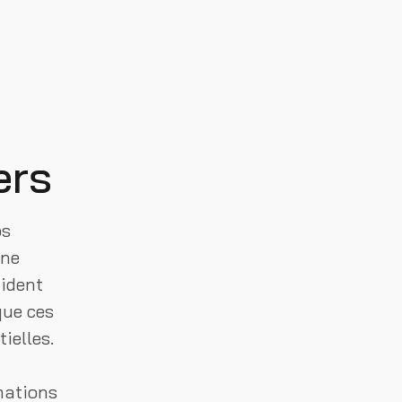
ers
os
 ne
aident
que ces
ielles.
mations