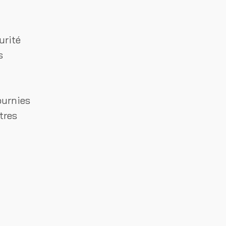
urité
s
ournies
tres