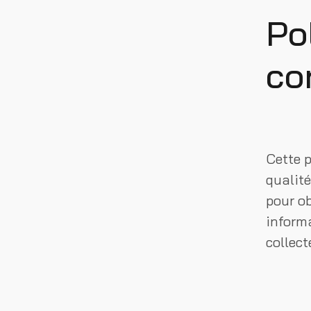
Po
co
Cette p
qualité
pour ob
inform
collect