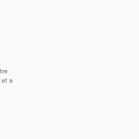
tre
/
et a