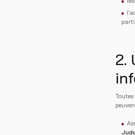
les
l'a
parti
2. 
in
Toutes
peuvent
As
Jud