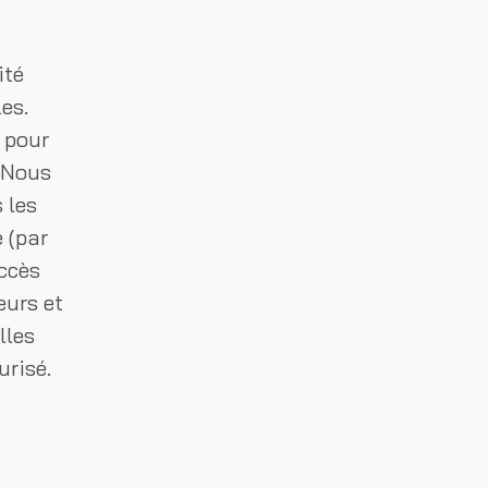
ité
es.
 pour
. Nous
 les
 (par
accès
eurs et
lles
urisé.