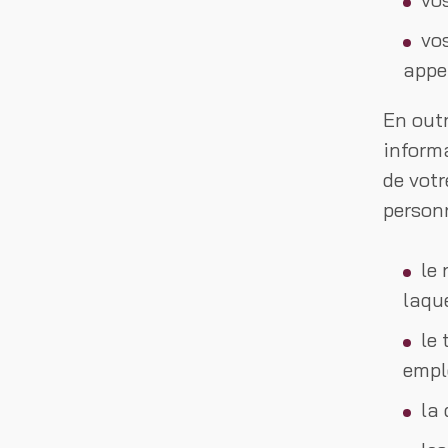
vo
appe
En out
informa
de votr
person
le
laque
le
empl
la 