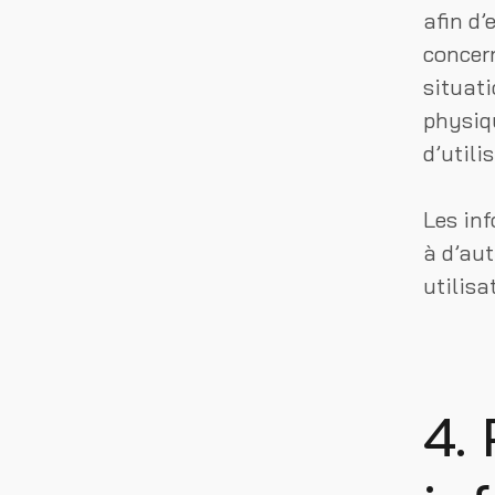
afin d’
concern
situati
physiq
d’utili
Les inf
à d’aut
utilisa
4.