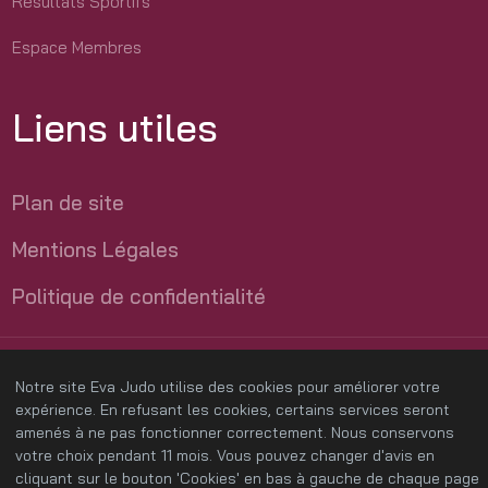
Résultats Sportifs
Espace Membres
Liens utiles
Plan de site
Mentions Légales
Politique de confidentialité
Création site Joomla
par l'
agence web HOB France Services
Notre site Eva Judo utilise des cookies pour améliorer votre
expert Joomla
et
expert WordPress
expérience. En refusant les cookies, certains services seront
amenés à ne pas fonctionner correctement. Nous conservons
votre choix pendant 11 mois. Vous pouvez changer d'avis en
cliquant sur le bouton 'Cookies' en bas à gauche de chaque page