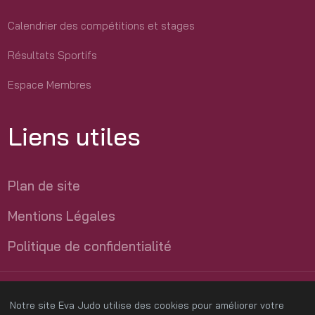
Calendrier des compétitions et stages
Résultats Sportifs
Espace Membres
Liens utiles
Plan de site
Mentions Légales
Politique de confidentialité
Création site Joomla
par l'
agence web HOB France Services
Notre site Eva Judo utilise des cookies pour améliorer votre