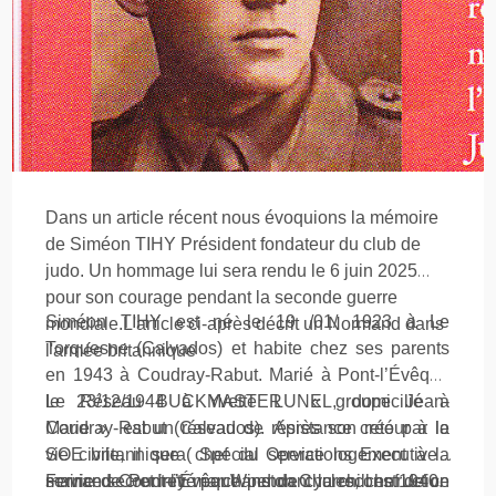
Dans un article récent nous évoquions la mémoire
de Siméon TIHY Président fondateur du club de
judo. Un hommage lui sera rendu le 6 juin 2025
pour son courage pendant la seconde guerre
Siméon TIHY est né le 19 /01/ 1923 à Le
mondiale.L'article ci-après décrit un Normand dans
Torquesne (Calvados) et habite chez ses parents
l'armée britannique
en 1943 à Coudray-Rabut. Marié à Pont-l’Évêque
le 23/12/1944 à Yvette LUNEL, domicilié à
Le Réseau BUCKMASTER « groupe Jean-
Coudray-Rabut (Calvados). Après son retour à la
Marie » est un réseau de résistance créé par le
vie civile, il sera chef du service logement à la
SOE britannique ( Special Operations Executive )
mairie de Pont-l’Évêque pendant la reconstruction
service secret initié par Winston Churchill en 1940.
Fernand Coudrey marchand de cycles, chef de ce