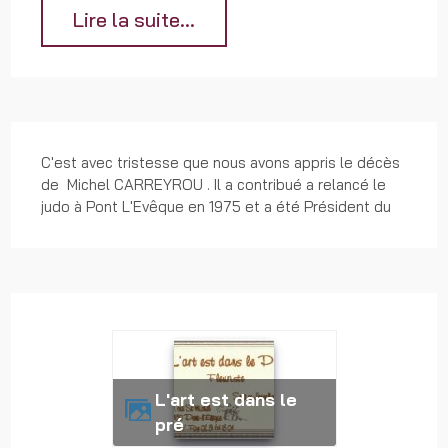
Lire la suite...
C'est avec tristesse que nous avons appris le décès
de Michel CARREYROU . Il a contribué a relancé le
judo à Pont L'Evêque en 1975 et a été Président du
club jusqu'en 1983 puis à nouveau en 1993 et 1994.
Il a aussi beaucoup contribué à développer le sambo
et a organisé le festival des arts martiaux à Pont
l'Evêque.
Nous adressons nos plus sincères condoléances à
sa famille
L'art est dans le
pré